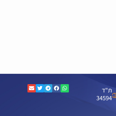
ת"ד
34594