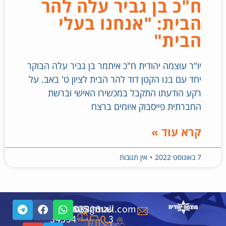
ח"כ בן גביר עלה להר
הבית: "אנחנו בעלי
הבית"
יו"ר עוצמה יהודית ח"כ איתמר בן גביר עלה הבוקר
יחד עם בנו הקטן דוד להר הבית לציון ט' באב. על
רקע הודעתו התקבל במכשירו האישי וברשת
החברתית פייסבוק איומים ברצח
קרא עוד »
7 באוגוסט 2022
אין תגובות
שטנר
6508806
ת"ד
6508805
public.otzma@gmail.com
34594
-
-
3