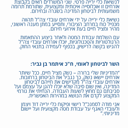
לנשיאת כלי ירייה פרטי. שני המשרדים רואים בקבוצת
אזרחים זו אוכלוסייה איכותית ומקצועית, שתורמת תרומה
משמעותית לביטחון המדינה בשגרה ובחירום.
נשיאת כלי ירייה על ידי אזרחים עובדי צה"ל תהווה
מכפיל כוח במרחב הציבורי, ותסייע במתן מענה ראשוני,
מהיר ומציל חיים בעת אירועי חירום.
עם השלמת עבודת המטה ולאחר ביצוע ההתאמות
הרגולטוריות והטכנולוגיות, יוכלו אזרחים עובדי צה"ל
להגיש בקשה לרישיון, בכפוף לעמידה בתנאי החוק.
השר לביטחון לאומי, ח"כ איתמר בן גביר:
“המדיניות שלי ברורה – נשק מציל חיים. ככל שיותר
אזרחים יישאו נשק, כך נגביר את הביטחון ברחובות.
אזרחים עובדי צה"ל מקדישים את חייהם לביטחון
המדינה, ואין שום סיבה שלא יוכלו להגן על עצמם ועל
סביבתם גם מחוץ לשעות העבודה. הנחיתי את גורמי
המקצוע לקדם את הנושא במהירות האפשרית.
אני מודה לסמנכ"ל רישוי ופיקוח כלי ירייה דוד ויצמן
ולעובדי האגף על עבודת מטה מקצועית ועל יישום
מדיניותי.”