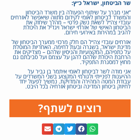
שר הביטחון, ישראל כ״ץ:
“אני מברך על שיתוף הפעולה בין משרד הביטחון
והמשרד לביטחון לאומי לקידום מתווה שיאפשר לאזרחים
עובדי צה״ל לשאת נשק פרטי – מהלך שיחזק את
הביטחון האישי של אזרחי ישראל ויגדיל את היכולת
להגיב במהירות באירועי חירום.
אזרחים עובדי צה״ל הם חלק מרכזי ממערך הביטחון של
מדינת ישראל, בשגרה ובעת לחימה. האחריות המוטלת
על כתפיהם, המקצועיות והניסיון שלהם – מצדיקים את
הרחבת היכולת שלהם להגן על עצמם ועל סביבתם גם
מחוץ למסגרת התפקיד.
אני מודה לשר לביטחון לאומי איתמר בן גביר על
ההיענות לפנייתי ולגורמי המקצוע בשני המשרדים על
עבודת המטה המהירה והמדויקת. נמשיך לפעול יחד
לחיזוק ביטחון המדינה וביטחון אזרחיה בכל היבט.
רוצים לשתף?