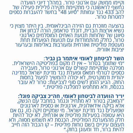
וקיימו ממשק עם ארגוני טרור. במהלך דיוני הוועדה
נחשף לראשונה כי מתקיימת חקירה פלילית פעילה של
להב 433 נגד עמותת "סיוע 48" בחשד להעברות כספים
למטרות טרור.
בהצעה מוזכרת גם הזירה הבינלאומית. בין היתר מצוין כי
נשיא ארצות הברית, דונלד טראמפ, הורה לבחון את
סיווגן של שלוחות תנועת האחים המוסלמים כארגוני
טרור, כחלק מהתמודדות עם תנועות הפועלות תחת
מעטפת פוליטית ואזרחית ומעורבות באלימות ובערעור
יציבות אזורית.
השר לביטחון לאומי איתמר בן גביר
:
״מי שתומך בטרור – אין לו מקום בפוליטיקה הישראלית.
מפלגה שמקיימת קשרים עם ארגוני טרור, מעבירה
כספים לגורמי חמאס ופועלת נגד מדינת ישראל כמדינה
יהודית ודמוקרטית, לא יכולה להמשיך לפעול בחסות
החוק. הגיע הזמן לשים סוף לצביעות: טרור לא עובר
בכנסת, ולא מתחפש למפלגה פוליטית.״
יו״ר הוועדה לביטחון לאומי, חה״כ צביקה פוגל:
“המאבק בטרור לא מתחיל ונגמר במחבל עם הנשק,
אלא בזיקה אידאולוגית, ארגונית או כספית לארגונים
שפועלים נגד מדינת ישראל. מי שמקיים זיקה כזו, גם אם
היא עטופה בפעילות פוליטית או אזרחית, לא יכול להיות
חלק מהמערכת הפוליטית. הכנסת לא תשמש מסווה, ולא
תעצום עיניים בשם נוחות פוליטית – קו הגבול הזה חייב
להיות ברור, חד ומעוגן בחוק.״