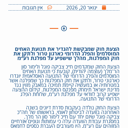
ינואר 20, 2026
אין תגובות
הצעת חוק שמבקשת להגדיר את תנועת האחים
המוסלמים והפלג הדרומי כארגון טרור ולתקן את
חוק המפלגות, מהלך שישפיע על מפלגת רע״מ
הצעת החוק שמקדמים ח״כ צביקה פוגל ולימור סון
הר־מלך (עוצמה יהודית), קובעת כי תנועת האחים
המוסלמים והפלג הדרומי של התנועה האסלאמית יוגדרו
כארגוני טרור, ולתקן את חוק המפלגות כך שמפלגה אשר
במטרותיה או במעשיה קיימת תמיכה במאבק מזוין נגד
מדינת ישראל תימחק מפנקס המפלגות. קידום ההצעה
ישפיע קרוב לוודאי על מפלגת רע"מ, שלוחת הפלג
הדרומי של התנועה.
הצעת החוק נולדה בעקבות סדרת דיונים בשנה
האחרונה בוועדה לביטחון לאומי, בראשותו של חה"כ
צביקה פוגל שיזם יחד עם ח״כ לימור סון הר מלך.
במסגרת עבודת הוועדה עלה כי עמותות וגופים אזרחיים
המזוהים עם רע"מ, היו מעורבים העברת כספים לחמאס