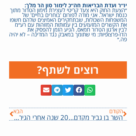
יו״ר ועדת הבריאות חה״כ לימור סון הר מלך:
״הצעת החוק היא צעד קריטי לעצירת מימון הטרור מתוך
כנסת ישראל. אני מודה לפורום 'בוחרים בחיים' של
המשפחות השכולות, שבתחקירים האמיצים שלהם חשפו
את הקשרים המזעזעים בין עמותות המזוהות עם רע״מ
לבין ארגון הטרור חמאס. הגיע הזמן להפסיק את
הדו-פרצופיות: מי שתומך במאבק נגד המדינה – לא יהיה
פה.״
רוצים לשתף?
הקודם
הבא
השר בן גביר מקדם: בדיקת פוליגרף ליועמ״שית ופרקליט המדינה
20 שנה אחרי הגירוש: השר בן גביר מאשר רישיונות נשק ליישוב שא-נור שפונה