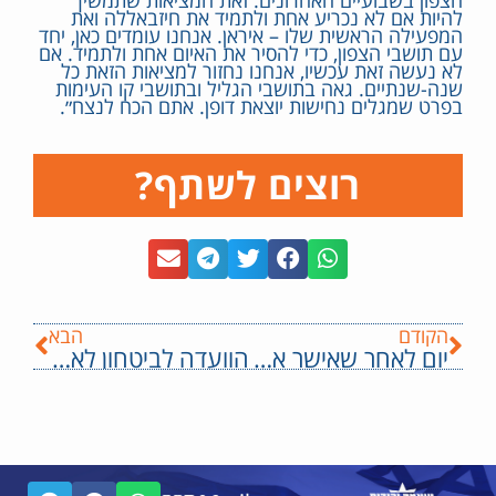
הצפון בשבועיים האחרונים. זאת המציאות שתמשיך
להיות אם לא נכריע אחת ולתמיד את חיזבאללה ואת
המפעילה הראשית שלו – איראן. אנחנו עומדים כאן, יחד
עם תושבי הצפון, כדי להסיר את האיום אחת ולתמיד. אם
לא נעשה זאת עכשיו, אנחנו נחזור למציאות הזאת כל
שנה-שנתיים. גאה בתושבי הגליל ובתושבי קו העימות
בפרט שמגלים נחישות יוצאת דופן. אתם הכח לנצח״.
רוצים לשתף?
הקודם
הבא
יום לאחר שאישר את ירושלים – השר בן גביר מאשר את כפר סבא כזכאית לנשק
הוועדה לביטחון לאומי חידשה את הדיונים בהצעת חוק עונש מוות למחבלים של ח״כ לימור סון הר מלך