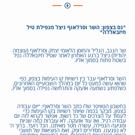
*
נס בצפון: השר וסרלאוף ניצל מנפילת טיל
חיזבאללה
*
שר הנגב, הגליל והחוסן הלאומי יצחק וסרלאוף (עוצמה
יהודית) ניצל ברגע האחרון לאחר שטיל חיזבאללה נפל
בשטח פתוח בסמוך אליו.
השר וסרלאוף עבר בין רשויות קו העימות בצפון, כפי
שהוא עשה כמעט כל יום במהלך השבועיים האחרונים,
כשלפתע נשמעה אזעקה והתרחשה נפילה בסמוך אליו.
בחשבון הטוויטר שלו כתב השר וסרלאוף: ״יום עבודה
בצפון. מבקר בכמה שיותר רשויות בקו העימות כדי
לעמוד על הצרכים של כל רשות. אפשר לקרוא לזה יום
עבודה רגיל. ואז עוד אזעקה. לא עוברות כמה שניות
ומגיעה הנפילה, עשרה מטר מאיתנו. הכל רועד. ברוך ה'
לא נפגענו. מסדירים דופק. זאת המציאות של תושבי