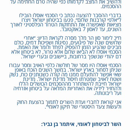
ולהשיב את המצב לקדמותו כפי שהיה טרם החתימה על
ההסכמים.
בדברי ההסבר להצעה נכתב כי הסכמי אוסלו הובילו
ל״אלפי קורבנות שלום״, פגעו בביטחון ישראל ויצרו
מציאות שאפשרה את התחזקות הטרור הפלסטיני לאורך
השנים, עד לאסון 7 באוקטובר.
ח״כ לימור סון הר מלך מסרה לקראת הדיון: ״אחרי
שלושים שנה של פיגועים, נסיגות ושפיכות דמים, כולם
מבינים שהגיע הזמן להפסיק לפחד ולומר את האמת.
הסכמי אוסלו לא הביאו שלום אלא טרור, לא ביטחון אלא
דם יהודי שנשפך ברחובות, ביישובים ובערי ישראל.
הסכמי אוסלו היו מסר של חולשה כלפי האויב ומסר עבורו
שניתן לסחור בארץ ישראל. במשך השנים הוכח באופן
שאי אפשר להתעלם ממנו מה קורה כשנותנים כוח, נשק
ושטח לאויב שמטרתו חיסול מדינת ישראל. מדינת
ישראל חייבת להשתחרר מההסכמים הכושלים הללו
ולהחזיר לידיה את האחריות המלאה על ביטחון אזרחיה
ועל ריבונותה.
אני קוראת לחברי ועדת השרים לתמוך בהצעת החוק
ולעשות צעד היסטורי של תיקון לאומי״.
השר לביטחון לאומי, איתמר בן גביר: