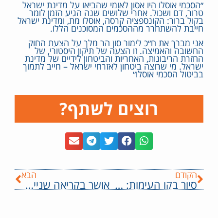
״הסכמי אוסלו היו אסון לאומי שהביאו על מדינת ישראל
טרור, דם ושכול. אחרי שלושים שנה הגיע הזמן לומר
בקול ברור: הקונספציה קרסה, אוסלו מת, ומדינת ישראל
חייבת להשתחרר מההסכמים המסוכנים הללו.
אני מברך את ח״כ לימור סון הר מלך על הצעת החוק
החשובה והאמיצה. זו הצעה של תיקון היסטורי, של
החזרת הריבונות, האחריות והביטחון לידיים של מדינת
ישראל. מי שרוצה ביטחון לאזרחי ישראל – חייב לתמוך
בביטול הסכמי אוסלו״
רוצים לשתף?
הקודם
הבא
סיור בקו העימות: מחזקים את הביטחון, מתקנים עיוותים ומקדמים עתיד ליישובי
אושר בקריאה שנייה ושלישית: הכנסת הוציאה את השימוש בבואש במכת"זית