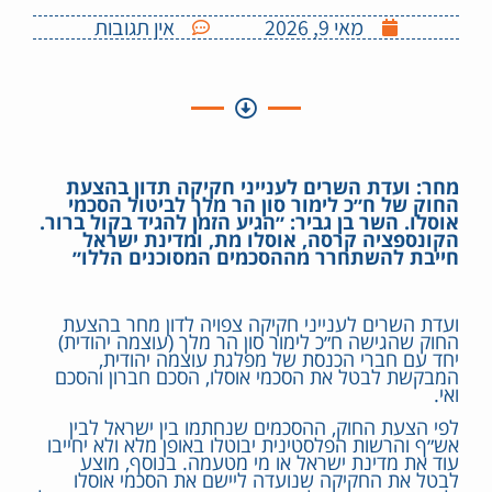
מאי 9, 2026
אין תגובות
מחר: ועדת השרים לענייני חקיקה תדון בהצעת
החוק של ח״כ לימור סון הר מלך לביטול הסכמי
אוסלו. השר בן גביר: ״הגיע הזמן להגיד בקול ברור.
הקונספציה קרסה, אוסלו מת, ומדינת ישראל
חייבת להשתחרר מההסכמים המסוכנים הללו״
ועדת השרים לענייני חקיקה צפויה לדון מחר בהצעת
החוק שהגישה ח״כ לימור סון הר מלך (עוצמה יהודית)
יחד עם חברי הכנסת של מפלגת עוצמה יהודית,
המבקשת לבטל את הסכמי אוסלו, הסכם חברון והסכם
ואי.
לפי הצעת החוק, ההסכמים שנחתמו בין ישראל לבין
אש״ף והרשות הפלסטינית יבוטלו באופן מלא ולא יחייבו
עוד את מדינת ישראל או מי מטעמה. בנוסף, מוצע
לבטל את החקיקה שנועדה ליישם את הסכמי אוסלו