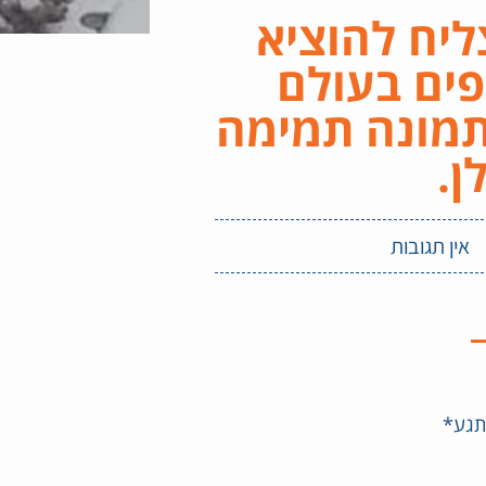
ליח להוציא
ים בעולם
מונה תמימה
ן.
אין תגובות
תגע*