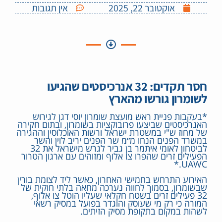
אוקטובר 22, 2025
אין תגובות
חסר תקדים: 32 אנרכיסטים שהגיעו
לשומרון גורשו מהארץ
*בעקבות פניית ראש מועצת שומרון יוסי דגן לגירוש
האנרכיסטים שביצעו פרובוקציות בשומרון, ובתום חקירה
של מחוז ש"י במשטרת ישראל ורשות האוכלוסין וההגירה
במשרד הפנים הנחו מ״מ שר הפנים יריב לוין והשר
לביטחון לאומי איתמר בן גביר לגרש מישראל את 32
הפעילים זרים שהפרו צו אלוף ומזוהים עם ארגון הטרור
UAWC.*
האירוע התרחש בחמישי האחרון, כאשר ליד לצומת בורין
שבשומרון, בסמוך לחווה נערכה מחאה בלתי חוקית של
32 פעילים זרים בשטח חקלאי שעליו הוטל צו אלוף,
המורה כי רק מי שעוסק והוגדר בפועל במסיק רשאי
לשהות במקום בתקופת מסיק הזיתים.