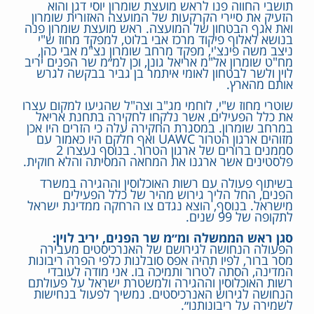
תושבי החווה פנו לראש מועצת שומרון יוסי דגן והוא
הזעיק את סיירי הקרקעות של המועצה האזורית שומרון
ואת אגף הבטחון של המועצה. ראש מועצת שומרון פנה
בנושא לאלוף פיקוד מרכז אבי בלוט, למפקד מחוז ש"י
ניצב משה פינצ'י, מפקד מרחב שומרון נצ"מ אבי כהן,
מח"ט שומרון אל"מ אריאל גונן, וכן למ״מ שר הפנים יריב
לוין ולשר לבטחון לאומי איתמר בן גביר בבקשה לגרש
אותם מהארץ.
שוטרי מחוז ש"י, לוחמי מג"ב וצה"ל שהגיעו למקום עצרו
את כלל הפעילים, אשר נלקחו לחקירה בתחנת אריאל
במרחב שומרון. במסגרת החקירה עלה כי הזרים היו אכן
מזוהים ארגון הטרור UAWC ואף חלקם היו כאמור עם
סממנים ברורים של ארגון הטרור. בנוסף נעצרו 2
פלסטינים אשר ארגנו את המחאה המסיתה והלא חוקית.
בשיתוף פעולה עם רשות האוכלוסין וההגירה במשרד
הפנים, החל הליך גירוש מהיר של כלל הפעילים
מישראל. בנוסף, הוצא נגדם צו הרחקה ממדינת ישראל
לתקופה של 99 שנים.
סגן ראש הממשלה ומ״מ שר הפנים, יריב לוין:
הפעולה הנחושה לגירושם של האנרכיסטים מעבירה
מסר ברור, לפיו תהיה אפס סובלנות כלפי הפרה ריבונות
המדינה, הסתה לטרור ותמיכה בו. אני מודה לעובדי
רשות האוכלוסין וההגירה ולמשטרת ישראל על פעולתם
הנחושה לגירוש האנרכיסטים. נמשיך לפעול בנחישות
לשמירה על ריבונותנו״.