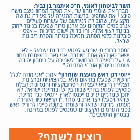
השר לביטחון לאומי, ח"כ איתמר בן גביר:
"מברך את שוטרי מחוז ש"י, את מפקד המחוז ניצב משה
פינצ'י ואת שותפינו ברשות ההגירה על פעולה נחושה
ומקצועית, שהובילה לגירושם של עשרות פעילים
אנרכיסטים המזוהים עם ארגון טרור שפעלו בניגוד לחוק
ובניגוד לצווי אלוף. זהו בדיוק יישום מדיניותי – אפס
סובלנות כלפי הסתה, תמיכה בטרור והפרת ריבונות
ישראל.
המסר ברור: מי שמגיע לפגוע במדינת ישראל – לא
יישאר כאן דקה אחת מיותרת. אני גאה במשטרת מחוז
ש"י על הפעילות הנחושה לשמירה על ביטחון יהודה
ושומרון וביטחון אזרחי המדינה."
*
יוסי דגן ראש מועצת שומרון
* אמר: "אני מודה לכלל
הרשויות שפעלו בתיאום מלא, במקצועיות וברצינות
והצליחו להביא לעצירת הפרובוקציות והנסיונות הבלתי
פוסקים לפגוע בהתיישבות ביו"ש ובמדינת ישראל. לא
ייתכן שגורמים עוינים ייכנסו לארץ, יתסיסו נגד מדינת
ישראל ויפעלו לצד ארגוני טרור. זו קריאת כיוון ואזהרה
מעתה. מדינת ישראל והשומרון בתוכה סיימו להוריד ראש
בפני הגורמים הקיצוניים שמנסים לפגוע במדינה.
ובבטחון התושבים".
רוצים לשתף?