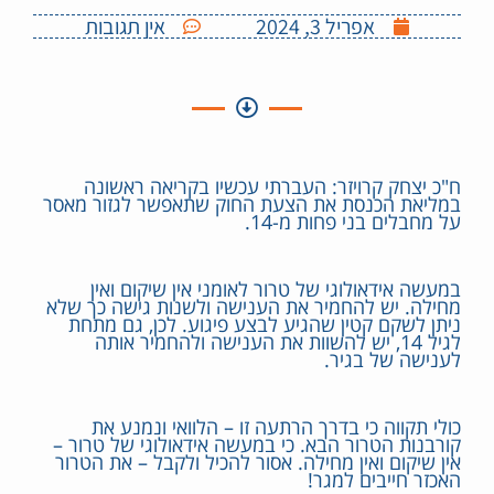
אפריל 3, 2024
אין תגובות
ח"כ יצחק קרויזר: העברתי עכשיו בקריאה ראשונה
במליאת הכנסת את הצעת החוק שתאפשר לגזור מאסר
על מחבלים בני פחות מ-14.
במעשה אידאולוגי של טרור לאומני אין שיקום ואין
מחילה. יש להחמיר את הענישה ולשנות גישה כך שלא
ניתן לשקם קטין שהגיע לבצע פיגוע. לכן, גם מתחת
לגיל 14, יש להשוות את הענישה ולהחמיר אותה
לענישה של בגיר.
כולי תקווה כי בדרך הרתעה זו – הלוואי ונמנע את
קורבנות הטרור הבא. כי במעשה אידאולוגי של טרור –
אין שיקום ואין מחילה. אסור להכיל ולקבל – את הטרור
האכזר חייבים למגר!