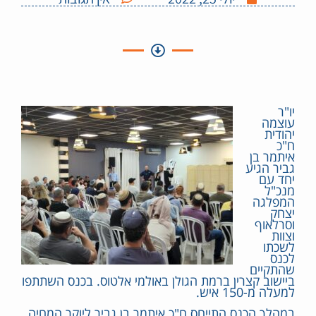
יו"ר
עוצמה
יהודית
ח"כ
איתמר בן
גביר הגיע
יחד עם
מנכ"ל
המפלגה
יצחק
וסרלאוף
וצוות
לשכתו
לכנס
שהתקיים
ביישוב קצרין ברמת הגולן באולמי אלטוס. בכנס השתתפו
למעלה מ-150 איש.
במהלך הכנס התייחס ח"כ איתמר בן גביר ליוקר המחיה