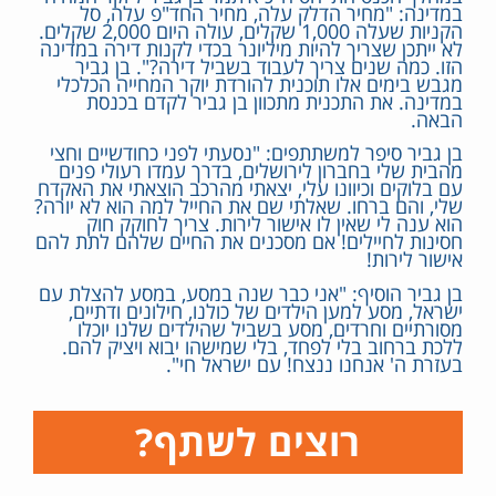
במדינה: "מחיר הדלק עלה, מחיר החד"פ עלה, סל
הקניות שעלה 1,000 שקלים, עולה היום 2,000 שקלים.
לא ייתכן שצריך להיות מיליונר בכדי לקנות דירה במדינה
הזו. כמה שנים צריך לעבוד בשביל דירה?". בן גביר
מגבש בימים אלו תוכנית להורדת יוקר המחייה הכלכלי
במדינה. את התכנית מתכוון בן גביר לקדם בכנסת
הבאה.
בן גביר סיפר למשתתפים: "נסעתי לפני כחודשיים וחצי
מהבית שלי בחברון לירושלים, בדרך עמדו רעולי פנים
עם בלוקים וכיוונו עלי, יצאתי מהרכב הוצאתי את האקדח
שלי, והם ברחו. שאלתי שם את החייל למה הוא לא יורה?
הוא ענה לי שאין לו אישור לירות. צריך לחוקק חוק
חסינות לחיילים! אם מסכנים את החיים שלהם לתת להם
אישור לירות!
בן גביר הוסיף: "אני כבר שנה במסע, במסע להצלת עם
ישראל, מסע למען הילדים של כולנו, חילונים ודתיים,
מסורתיים וחרדים, מסע בשביל שהילדים שלנו יוכלו
ללכת ברחוב בלי לפחד, בלי שמישהו יבוא ויציק להם.
בעזרת ה' אנחנו ננצח! עם ישראל חי".
רוצים לשתף?