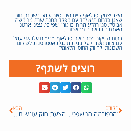
השר יצחק וסרלאוף קיים היום סיור עומק בשכונת נווה
שאנן בדרום ת"א יחד עם מפקד תחנת שרת מר משה
אביטל, סגן רה"ע מר חיים גורן, שפי פז, נציגי ארגוני
האזרחים ותושבים מהשכונה.
בתום הביקור מסר השר וסרלאוף: "בימים אלו אני עמל
עם צוות משרדי על בניית תוכנית אסטרטגית לשיקום
השכונות ולחיזוק החוסן הלאומי".
רוצים לשתף?
הקודם
הבא
'הרפורמה המשפטית' עברה במליאה בקריאה ראשונה
הצעת חוק עונש מוות למחבלים של עוצמה יהודית תעלה לועדת שרים לחקיקה ביום ראשון