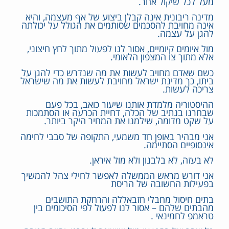
מעל לכל שיקול אחר.
מדינה ריבונית אינה קבלן ביצוע של אף מעצמה, והיא
אינה מחויבת להסכמים שסותמים את הגולל על יכולתה
להגן על עצמה.
מול איומים קיומיים, אסור לנו לפעול מתוך לחץ חיצוני,
אלא מתוך צו המצפון הלאומי.
כשם שאדם מחויב לעשות את מה שנדרש כדי להגן על
ביתו, כך מדינת ישראל מחויבת לעשות את מה שישראל
צריכה לעשות.
ההיסטוריה מלמדת אותנו שיעור כואב, בכל פעם
שבחרנו בנתיב של הכלה, דחיית הכרעה או הסתמכות
על שקט מדומה, שילמנו את המחיר היקר ביותר.
אני מבהיר באופן חד משמעי, התקופה של סבבי לחימה
אינסופיים הסתיימה.
לא בעזה, לא בלבנון ולא מול איראן.
אני דורש מראש הממשלה לאפשר לחילי צהל להמשיך
בפעילות החשובה של הריסת
בתים חיסול מחבלי חזבאללה והרחקת התושבים
מהבתים שלהם – אסור לנו לפעול לפי הסיכומים בין
טראמפ לחמינאי .