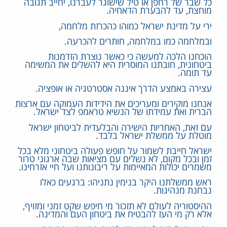
כל שבר של רחפן או טיל שישוגר לעברנו, יחייב תגובה
מוחצת, עד להבערת הדאחיה.
ירי על מדינת ישראל כמוהו כהכרזת מלחמה,
ובמלחמה כמו במלחמה, חותרים להכרעה.
הוכחנו הלכה למעשה כי כאשר נוצרת הזדמנות
ביטחונית, חובתנו המוסרית היא להשלים את המשימה
עד תומה.
עצירה באמצע הדרך איננה אסטרטגיה או אופציה.
אנחנו מוקירים ומעריכים את הידידות העמוקה עם ארצות
הברית ואת עמידתו של הנשיא טראמפ לצד ישראל.
עם זאת, האחריות הישירה והבלעדית לביטחון ישראל
מוטלת על ממשלת ישראל בלבד.
ישראל חייבת לשמור על חופש פעולה ביטחוני מלא בכל
זמן ובכל מקום, לא נשלים עם מציאות שבה ארגוני טרור
משמרים יכולות המאיימות על ריבונותנו ועל חיי אזרחינו.
ראש ממשלתנו היקר בנימין נתניהו: ברגעים כאלו
נבחנת מנהיגות.
ההיסטוריה לעולם לא תזכור מי חיפש שקט זמני ומזויף,
אלא רק מי העז להבטיח את ביטחון העם והמדינה.