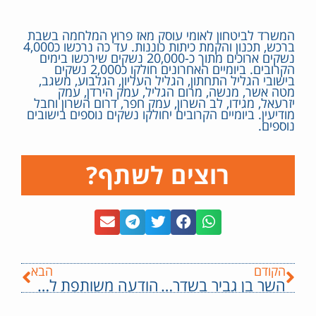
המשרד לביטחון לאומי עוסק מאז פרוץ המלחמה בשבת
ברכש, תכנון והקמת כיתות כוננות. עד כה נרכשו כ4,000
נשקים ארוכים מתוך כ-20,000 נשקים שירכשו בימים
הקרובים. ביומיים האחרונים חולקו כ2,000 נשקים
בישובי הגליל התחתון, הגליל העליון, הגלבוע, משגב,
מטה אשר, מנשה, מרום הגליל, עמק הירדן, עמק
יזרעאל, מגידו, לב השרון, עמק חפר, דרום השרון וחבל
מודיעין. ביומיים הקרובים יחולקו נשקים נוספים בישובים
נוספים.
רוצים לשתף?
הקודם
הבא
השר בן גביר בשדרות: החלטנו כבר היום להפוך את שדרות ליישוב זכאי – כל תושב העיר מהיום יוכל לשאת נשק
הודעה משותפת למשרד לביטחון לאומי ומשטרת ישראל: במסגרת מלחמת 'חרבות ברזל', פרויקט כיתות הכוננות יורחב למגזר העירוני