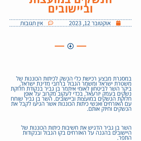
וביישובים
אוקטובר 12, 2023
אין תגובות
במסגרת מבצע רכישת כלי הנשק לכיתות הכוננות של
משטרת ישראל ומשמר הגבול ברחבי מדינת ישראל,
ביקר השר לביטחון לאומי איתמר בן גביר בנקודת חלוקת
נשקים בעמק יזרעאל, בכדי לעקוב מקרוב על אופן
חלוקת הנשקים במועצות וביישובים. השר בן גביר שוחח
עם האזרחים ואנשי כיתות הכוננות אשר הגיעו לקבל את
הנשקים וחיזק אותם.
השר בן גביר הדגיש את חשיבות כיתות הכוננות של
היישובים בהגנה על האזרחים בקו הגבול ובנקודות
התפר.