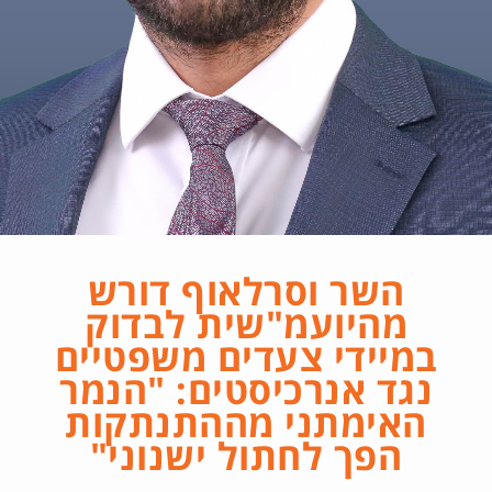
השר וסרלאוף דורש
מהיועמ"שית לבדוק
במיידי צעדים משפטיים
נגד אנרכיסטים: "הנמר
האימתני מההתנתקות
הפך לחתול ישנוני"