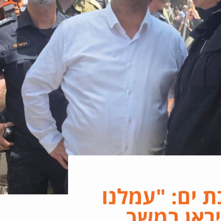
ת ים: "עמלנו
ראן במשך