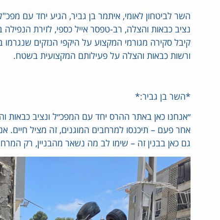
השר לביטחון לאומי, איתמר בן גביר, הגיע יחד עם מפכ"ל
נציב כבאות והצלה, רב-טפסר אייל כספי, לזירת הנפילה ב
קיבל סקירה מגורמי המקצוע על היקפי הנזקים שנגרמו 
ורשות כבאות והצלה על פעילותם המקצועית בשטח.
*השר בן גביר:*
״אנחנו כאן באתר ההרס יחד עם המפכ״ל ונציב כבאות ו
אחר פעם – תיכנסו למרחבים המוגנים, זה מציל חיים. אנ
גם כאן בבנין זה – שימו לב מה נשאר מהבניין, רק המרחב