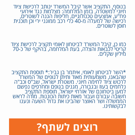
בנוסף, התקציב אשר קיבל המשרד ינותב לרכישת ציוד
חיוני למשטרה, בזמן המלחמה: מצלמות נגד אירועי
פח"ע, אמצעים טכנולוגיים, חליפות הגנה לשוטרים,
רכישה של למעלה מ-40 כלי רכב ממוגני ירי וכן תוכנית
חוסן לשוטרים.
כמו כן, קיבל המשרד לביטחון לאומי תקציב לרכישת ציוד
קריטי לכבאות והצלה, בעת המלחמה, בהיקף של כ-70
מיליון שקלים.
*השר לביטחון לאומי, איתמר בן גביר:* תוספת התקציב
שהבאנו, משמעותית מאוד ותיתן לגופים של המשרד
לרכוש ציוד לחימה חיוני. משטרת ישראל, שב"ס וכב"ה
נלחמים בעוז ובגבורה, מגנים בגופם ומחרפים נפשם
למען ביטחונם של אזרחי ישראל, תוספת התקציב
חשובה עבורם ועבור מאות כיתות הכוננות. מודה לראש
הממשלה ושר האוצר שהבינו את גדול השעה ונענו
לבקשותינו.
רוצים לשתף?