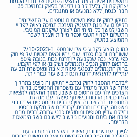
ממשלתית אליה הוצמדה הצעה פרטית של חברי הכנסת
יצחק קרויזר, גלעד קריב וולדימיר בליאק ובתמיכת 25
חברי כנסת, ללא נמנעים או מתנגדים.
בתיקון לחוק יתווספו תשלומים נוספים על התשלומים
הקיימים על מנת להעניק מערכת תמיכה ראויה לפדויי
השבי למשך כל ימי חייהם לצורך שיקומם המיטבי.
התשלום לפדויי השבי יוכפל מיידית ויוצמד לשכר
הממוצע במשק.
כמו כן הוצע לקבוע כי אלו שנחטפו ב-7/10/2023
ששוחררו והוכרו כפדויי שבי, יהיו זכאים לזכויות על פי חוק
כפי שזכאי נכה שנקבעה לו דרגת נכות בגובה 50%
בהתאם לחוק הנכים (תגמולים ושיקום) או לפי הקבוע
בחוק התגמולים לנפגעי פעולות איבה ומאפשרת תביעה
עתידית להעלאת דרגת הנכות בשיעור גבוה יותר.
*בדברי ההסבר לחוק נכתב:* "תיקון זה מוצע בתהליך
ארוך של קשר מתמיד עם משפחות החטופים, בדיוק
הצרכים יחד עם החטופים ששבו, מתוך התאמה למציאות
ולמורכבויות הרבות ובשיתוף פעולה עם מנהלת
החטופים. בהקשר זה יצוין כי רבים מהחטופים איבדו בני
משפחה, קרובים וחברים, קרוביהם של חלקם נחטפו
וחלקם עדיין חטופים ומוחזקים כבני ערובה, רבים מהם
איבדו את ביתם ומנועים מלשוב ליישובם בשל הימשכות
הלחימה.
לפיכך, עם שחרורם, השבים נאלצים להתמודד עם
המורכבויות המרובות הדורשות משאבים נפשיים מרובים