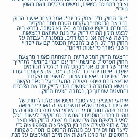
וצורך בתמיכה רפואית, נפשית וכלכלית, וזאת באופן
מיידי".
*יוזם החוק, ח"כ יצחק קרויזר*, אמר לאחר אישור החוק
במליאת הכנסת: "בעקבות הטבח חסר התקדים
בחומרתו והיקפו שהתרחש ב-7 לאוקטובר, נדרש היה
לבצע תיקון מהותי לחוק על מנת שיותאם למציאות
הקשה שאיתה אנו מתמודדים. במסגרת העבודה על
החוק היה לנו חשוב להבטיח הכנסה קבועה לפדויי
השבי לאורך כל שנות חייהם".
"הצעת החוק הממשלתית, התפחתה כאמור מהצעת
החוק הפרטית שהגשתי יחד עם חברי בהמשך לתהליך
ארוך של דיונים. אני מבקש להודות לכלל הגורמים
שעבדו איתנו יחדיו כדי לנסות למטב את שיקומם העתידי
של השבים ובראש ובראשונה למשפחות היקרות
שבאצילותם שיתפו פעולה והתעלו מעל הכאב הקשה
מנשוא בהתמדה למפגשים בכדי לדייק יחד את הצרכים
והמענים שמתוך כך, נכתבה הצעת החוק.
אירועי השביעי באוקטובר חשפו את כולנו לרמות של
אכזריות בעוצמה שלא נחשפנו אליה מאז ימי השואה
וברור שההתמודדות עם האירוע היא מורכבת וסבוכה אך
זוהי חובתנו המוסרית והאנושית כמחוקקים לעשות הכל,
לפעול ולשקם את אלו ששבו מהשבי. החוק הוא תוצר
של שיתוף פעולה ארוך בין הקואליציה והאופוזיציה כדי
לייצר מתווים יחד עם מנהלת החטופים ומטה משפחות
החטופים. על כולנו לעשות את מירב המאמצים על מנת