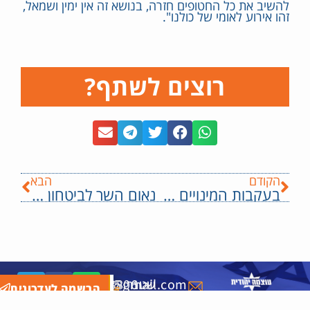
להשיב את כל החטופים חזרה, בנושא זה אין ימין ושמאל,
זהו אירוע לאומי של כולנו".
רוצים לשתף?
הקודם
הבא
בעקבות המינויים של שר הביטחון; השר בן גביר לראש הממשלה; "הדח את גלנט מתפקידו"
נאום השר לביטחון לאומי, איתמר בן גביר בטקס יום העצמאות של משטרת ישראל במטה הארצי
שטנר
6508806
ת"ד
6508805
public.otzma@gmail.com
הרשמה לעדכונים
34594
-
-
3