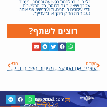
כלי חיוני במלחמה בפשיעה ובטרור, ונעמוד
על כך שיאושר גם בכנסת, בלי התפשרות
ובלי עיכובים מיותרים. וליועמ״שית אני אומר,
נעביר את החוק איתך או בלעדייך״.
רוצים לשתף?
הקודם
הבא
עוצרים את הסנקציות הכלכליות – כל מה שאתם חייבים לדעת | ח״כ לימור סון הר מלך
מדיניות השר בן גביר: כוחות גדולים של משטרה נכנסו להרוס מסגד ומבנים בלתי חוקיים באום אל חיראן שבנגב
שטנר
6508806
ת"ד
6508805
public.otzma@gmail.com
34594
-
-
3