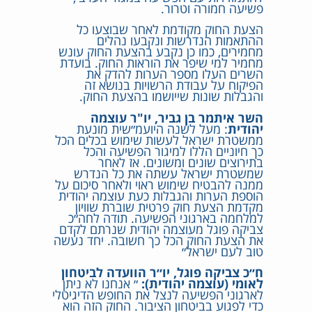
פשיעה חמורה וטרור.
הצעת החוק מקודמת לאחר שבוצעו כל
ההתאמות הנדרשות ונקבעו נהלים
מחמירים, כמו כן נקבע בהצעת החוק עונש
מחמיר למי שיפר את הוראות החוק. בועדת
השרים העלו מספר הערות להדק את
הפיקוח על עבודת הרשויות בנושא זה
והגבלות שונות שייושמו בהצעת החוק.
השר איתמר בן גביר, יו"ר עוצמה
יהודית
: מעל לשנה היועמ״שית מונעת
ממשטרת ישראל לעשות שימוש בכלים הכל
כך חיוניים הללו למיגור הפשיעה והכל
בתירוצים שונים ומשונים. אז לאחר
שמשטרת ישראל עשתה את כל הנדרש
ממנה להבטיח שימוש ראוי ולאחר סיכום על
הוספת הערות והגבלות כעת עוצמה יהודית
מקדמת הצעת חוק פרטית שוברת שוויון
למלחמה בארגוני הפשיעה. תודה לחה״כ
צביקה פוגל מעוצמה יהודית שנרתם לקדם
את הצעת החוק הכל כך חשובה. יחד נעשה
טוב לעם ישראל״
ח״כ צביקה פוגל, יו״ר הוועדה לביטחון
לאומי (עוצמה יהודית):
״ אנחנו לא ניתן
לארגוני הפשיעה לנצל את החופש הדיגיטלי
כדי לפגוע בביטחון הציבור. החוק הזה הוא