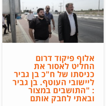
אלוף פיקוד דרום
החליט לאסור את
כניסתו של ח"כ בן גביר
ליישובי העוטף. בן גביר
: "התושבים במצור
ובאתי לחבק אותם