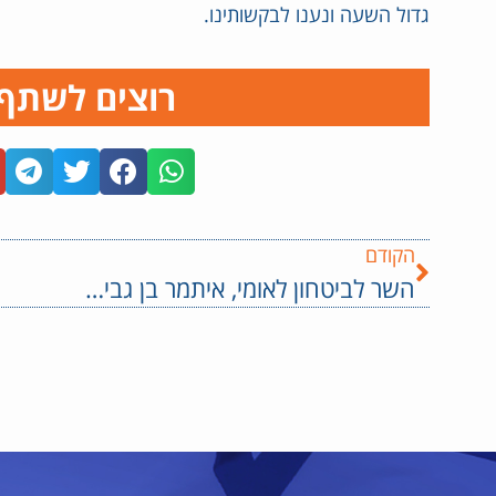
גדול השעה ונענו לבקשותינו.
רוצים לשתף
הקודם
השר לביטחון לאומי, איתמר בן גביר ומפכ"ל המשטרה יעקב שבתאי נפגשו עם ראשי רשויות בדרום: "אנחנו כאן כדי לתת מענה"