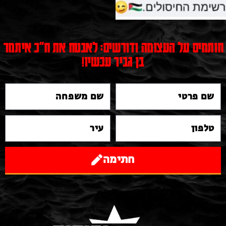
חותמים על העצומה ודורשים: לאבטח את ח"כ איתמר
בן גביר עכשיו!
חתימה