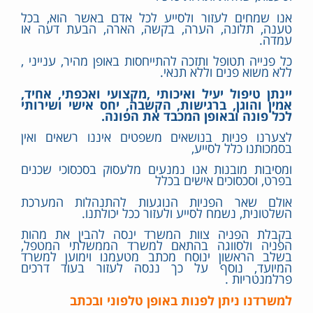
אנו שמחים לעזור ולסייע לכל אדם באשר הוא, בכל
טענה, תלונה, הערה, בקשה, הארה, הבעת דעה או
עמדה.
כל פנייה תטופל ותזכה להתייחסות באופן מהיר, ענייני ,
ללא משוא פנים וללא תנאי.
יינתן טיפול יעיל ואיכותי ,מקצועי ואכפתי, אחיד,
אמין והוגן, ברגישות, הקשבה, יחס אישי ושירותי
לכל פונה ובאופן המכבד את הפונה.
לצערנו פניות בנושאים משפטים איננו רשאים ואין
בסמכותנו כלל לסייע,
ומסיבות מובנות אנו נמנעים מלעסוק בסכסוכי שכנים
בפרט, וסכסוכים אישים בכלל
אולם שאר הפניות הנוגעות להתנהלות המערכת
השלטונית, נשמח לסייע ולעזור ככל יכולתנו.
בקבלת הפניה צוות המשרד ינסה להבין את מהות
הפניה ולסווגה בהתאם למשרד הממשלתי המטפל,
בשלב הראשון ינוסח מכתב מטעמנו וימוען למשרד
המיועד, נוסף על כך ננסה לעזור בעוד דרכים
פרלמנטריות .
למשרדנו ניתן לפנות באופן טלפוני ובכתב