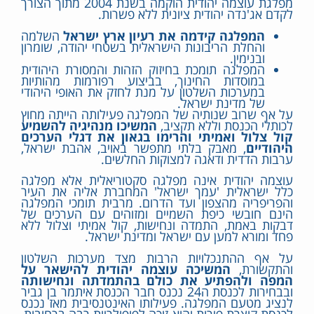
מפלגת עוצמה יהודית הוקמה בשנת 2004 מתוך הצורך
לקדם אג'נדה יהודית ציונית ללא פשרות.
המפלגה קידמה את רעיון ארץ ישראל
השלמה
והחלת הריבונות הישראלית בשטחי יהודה, שומרון
ובנימין.
המפלגה תומכת בחיזוק הזהות והמסורת היהודית
במוסדות החינוך, בביצוע רפורמות מהותיות
במערכות השלטון על מנת לחזק את האופי היהודי
של מדינת ישראל.
על אף שרוב שנותיה של המפלגה פעילותה הייתה מחוץ
לכותלי הכנסת וללא תקציב,
המשיכו מנהיגיה להשמיע
קול צלול ואמיתי והרימו בגאון את דגלי הערכים
היהודיים
, מאבק בלתי מתפשר באויב, אהבת ישראל,
ערבות הדדית ודאגה למצוקות החלשים.
עוצמה יהודית אינה מפלגה סקטוריאלית אלא מפלגה
כלל ישראלית 'עמך ישראל' המחברת אליה את העיר
והפריפריה מהצפון ועד הדרום. מרבית תומכי המפלגה
הינם חובשי כיפת השמיים ומזוהים עם הערכים של
דבקות באמת, התמדה ונחישות, קול אמיתי וצלול ללא
פחד ומורא למען עם ישראל ומדינת ישראל.
על אף ההתנכלויות הרבות מצד מערכות השלטון
והתקשורת,
המשיכה עוצמה יהודית להישאר על
המפה ולהפתיע את כולם בהתמדתה ונחישותה
ובבחירות לכנסת ה24 נכנס חבר הכנסת איתמר בן גביר
לנציג מטעם המפלגה. פעילותו האינטנסיבית מאז נכנס
לכנסת קוצרת פירות והוא זוכה לפופולריות רבה ברחובות,