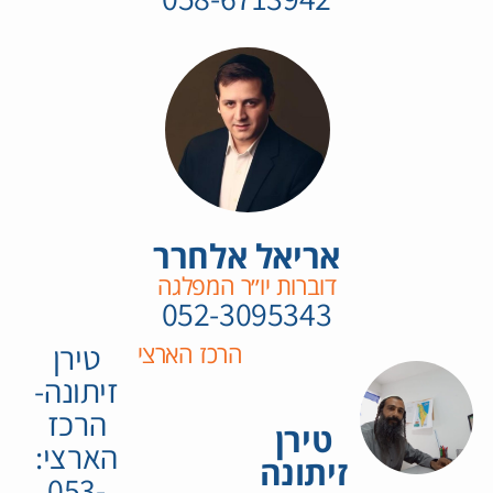
אריאל אלחרר
דוברות יו״ר המפלגה
052-3095343
⁦טירן
הרכז הארצי
זיתונה-
הרכז
טירן
הארצי:
זיתונה
053-