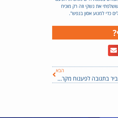
שלפתי את נשקי וזה רק מוכיח
ם כדי למנוע אסון בנפש".
?
הבא
ח"כ בן גביר בתגובה לפענוח מקרה זריקת בקבוקי תבערה על משפחת יושבייב: "מאז שהגעתי לשמעון הצדיק, המערכת התחילה לעבוד אבל זה לא מספיק: את הטרור מנצחים רק במתקפה".