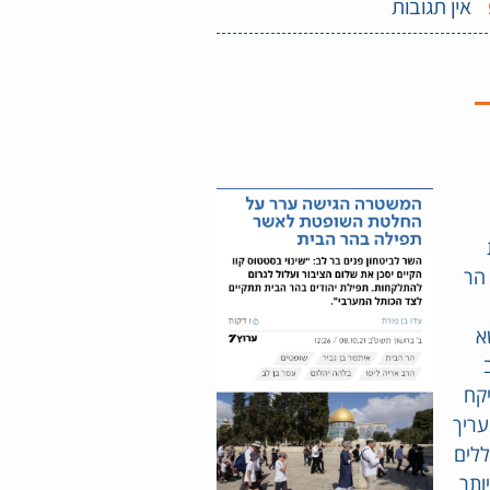
אין תגובות
הר
א
יקח
עריך
ללים
ותר