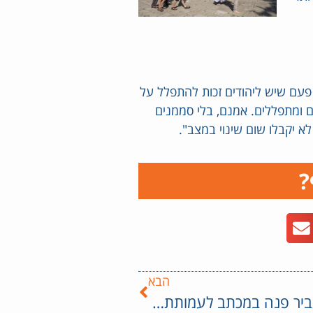
פעם שיש ליהודים זכות להתפלל על
ם ומתפללים. אמנם, בלי סממנים
א יקבלו שום שינוי במצב".
?
הבא
ח"כ בן גביר פנה במכתב לעמותת בית לין בתגובה להעסקתו של תומך טרור שהשווה את ישראל לנאצים: "הבחירה שלכם להעסיק בקמפיין את תאמר נאפר, היא בחירה איומה שפוגעת בכל הטוב שאתם עושים