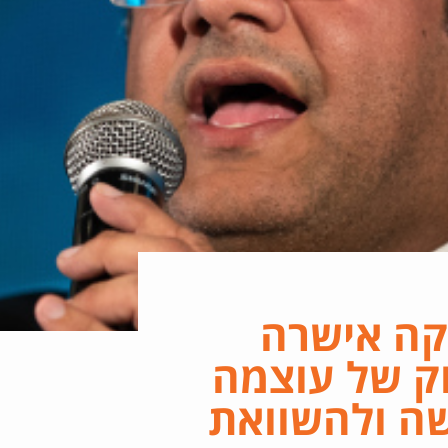
קה אישרה
ק של עוצמה
שה ולהשוואת