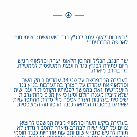
*השר וסרלאוף עתר לבג"ץ נגד היועמשית: "שימי סוף
לאכיפה הבררנית"*
שר הנגב, הגליל והחוסן הלאומי יצחק וסרלאוף הגיש
היום עתירה לבג"ץ נגד היועצת המשפטית לממשלה,
גלי בהרב-מיארה.
בעתירה המתפרשת על פני 34 עמודים נימק השר
וסרלאוף את עמדתו על הצורך בהתערבות בג"ץ נגד
היועמ"שית, זאת בהמשך לפניותיו הקודמות ליועמ"שית
שלא קיבלו מענה הולם וטען כי אין מנוס מהתערבות
שיפוטית בעקבות העדר אכיפה מול סדרת ההתפרעויות
שאירעו במסגרת המחאה כנגד הרפורמה המשפטית.
בעתירה ביקש השר וסרלאוף מבית המשפט להוציא
צווים על תנאי שיורו לבהרב-מיארה להסביר מדוע לא
תורה להגיש כתבי אישום ותביעות אזרחיות כנגד חוסמי