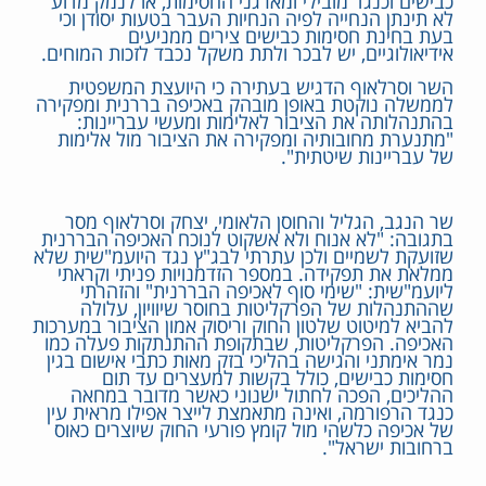
כבישים וכנגד מובילי ומארגני החסימות, או לנמק מדוע
לא תינתן הנחייה לפיה הנחיות העבר בטעות יסודן וכי
בעת בחינת חסימות כבישים צירים ממניעים
אידיאולוגיים, יש לבכר ולתת משקל נכבד לזכות המוחים.
השר וסרלאוף הדגיש בעתירה כי היועצת המשפטית
לממשלה נוקטת באופן מובהק באכיפה בררנית ומפקירה
בהתנהלותה את הציבור לאלימות ומעשי עבריינות:
"מתנערת מחובותיה ומפקירה את הציבור מול אלימות
של עבריינות שיטתית".
שר הנגב, הגליל והחוסן הלאומי, יצחק וסרלאוף מסר
בתגובה: "לא אנוח ולא אשקוט לנוכח האכיפה הבררנית
שזועקת לשמיים ולכן עתרתי לבג"ץ נגד היועמ"שית שלא
ממלאת את תפקידה. במספר הזדמנויות פניתי וקראתי
ליועמ"שית: "שימי סוף לאכיפה הבררנית" והזהרתי
שההתנהלות של הפרקליטות בחוסר שיוויון, עלולה
להביא למיטוט שלטון החוק וריסוק אמון הציבור במערכות
האכיפה. הפרקליטות, שבתקופת ההתנתקות פעלה כמו
נמר אימתני והגישה בהליכי בזק מאות כתבי אישום בגין
חסימות כבישים, כולל בקשות למעצרים עד תום
ההליכים, הפכה לחתול ישנוני כאשר מדובר במחאה
כנגד הרפורמה, ואינה מתאמצת לייצר אפילו מראית עין
של אכיפה כלשהי מול קומץ פורעי החוק שיוצרים כאוס
ברחובות ישראל".