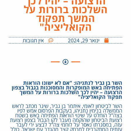
הרצועה – יהיו לכך
השלכות ברורות על
המשך תפקוד
הקואליציה"
ינואר 29, 2024
אין תגובות
השר בן גביר לנתניהו: "אם לא ישונו הוראות
הפתיחה באש המופקרות והמסוכנות בגבול בצפון
הרצועה – יהיו לכך השלכות ברורות על המשך
תפקוד הקואליציה"
השר לביטחון לאומי, איתמר בן גביר, שיגר מכתב לראש
הממשלה בנימין נתניהו, בעקבות הפרסום אמש לפיו
בצה"ל הוחלט על שינוי הוראות הפתיחה באש בשטח
רצועת הביטחון שהוקמה מעבר לקו הגבול בצפון רצועת
עזה, במסגרתו נאסר על לוחמי צה"ל לבצע ירי לעבר
עזתים המתקרבים למרחק קצר מהגדר עם ישראל, כולל