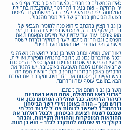
כאלו הנחשדים כמחבלים, כאשר האיסור כולל אף ביצוע
ירי הרחקה – זאת בניגוד להחלטה שהתקבלה בתחילת
המלחמה, לפיה יבוצע ירי לעבר כל מי שמתקרב לשטח
רצועת הביטחון במרחק של קילומטר מהגבול.
בן גביר מציין במכתב כי הוא פנה למזכירו הצבאי של
רה"מ, אלוף אבי גיל, שהכחיש בפניו את הדברים, "אך
מאז פורסמו עוד ועוד עדויות של חיילים המאמתות את
הפרסום וגם הח"מ מתכוון לערוך תחקיר ולרדת לשטח
ולשמוע מפי החיילים את האמת העובדתית".
לאור זאת, מוסיף וכותב השר בן גביר לראש הממשלה כי
"ככל שהדברים נכונים, מדובר בהנחיה מופקרת ואווילית,
שמעידה כי יש מי שטרם התפכח מהקונספציה המסוכנת
שהביאה אותנו לטבח השבעה באוקטובר. יש להגיד את
הדברים באופן הברור והנחרץ ביותר: הוראות הפתיחה
באש הקיימות, מסכנות את הלוחמים, ומקרבות את הטבח
הבא בתושבי עוטף עזה והדרום".
השר בן גביר חותם את מכתבו:
"אדוני ראש הממשלה, אתה נושא באחריות
לניהול הלחימה. ככל שחלילה הפרסום נכון, אני
דורש ממך – הורה באופן מיידי לשר הביטחון
ולרמטכ"ל לאפשר לכוחות צה"ל לירות בכל מי
שנכנס לשטח רצועת הביטחון, ולבטל לאלתר את
ההוראות המופקרות וההזויות הקיימות, והבהר
בקולך כי מי שמנסה להתקרב לגדר – הוא בן מוות.