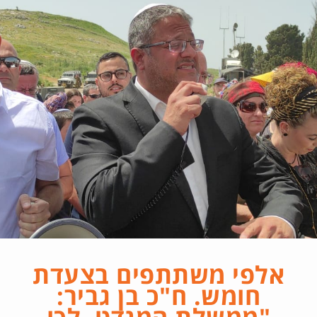
אלפי משתתפים בצעדת
חומש. ח"כ בן גביר:
"ממשלת המנדט, לכו