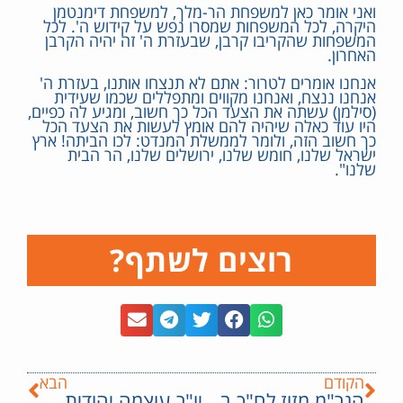
ואני אומר כאן למשפחת הר-מלך, למשפחת דימנטמן
היקרה, לכל המשפחות שמסרו נפש על קידוש ה'. לכל
המשפחות שהקריבו קרבן, שבעזרת ה' זה יהיה הקרבן
האחרון.
אנחנו אומרים לטרור: אתם לא תנצחו אותנו, בעזרת ה'
אנחנו ננצח, ואנחנו מקווים ומתפללים שכמו שעידית
(סילמן) עשתה את הצעד הכל כך חשוב, ומגיע לה כפיים,
היו עוד כאלה שיהיה להם אומץ לעשות את הצעד הכל
כך חשוב הזה, ולומר לממשלת המנדט: לכו הביתה! ארץ
ישראל שלנו, חומש שלנו, ירושלים שלנו, הר הבית
שלנו".
רוצים לשתף?
הקודם
הבא
הגר"מ מזוז לח"כ בן גביר: "ברכה והצלחה, שיהיה לך חיות, שיהיה לך שומרים מכל החמאסים האלה".
יו"ר עוצמה יהודית ח"כ איתמר בן גביר בחגיגות המימונה: