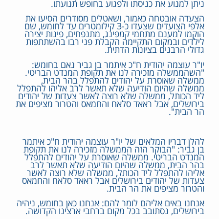
ניתן למנוע את כניסתו ולפגוע בחופש תנועתו.
הצעדה אובטחה כאמור, ושאטלים מסודרים הסיעו את
אלפי הצועדים שצעדו כ-3 קילומטרים עד לחומש, שם
הוקמו למענם מתחמי קמפינג, מתנפחים, פינות יצירה
לילדים ובמקום התקיימה הקבלת פני רבו בהשתתפות
גדולי הרבנים בציונות הדתית.
יו"ר עוצמה יהודית ח"כ איתמר בן גביר נאם בחומש:
"השהממשלה מזכירה לנו את תקופת המנדט הבריטי.
ממשלה שאוסרת על יהודים להתפלל בהר הבית,
ממשלה שהיום הודיעה שלא תאשר לרב אליהו להתפלל
ליד הכותל, ממשלה שלא רוצה לאשר צעדות של יהודים
בירושלים, אבל ראאד סלאח והחמאס והטרור מציפים את
הר הבית".
להלן דבריו המלאים של יו"ר עוצמה יהודית ח"כ איתמר
בן גביר: "הבוקר הזה הממשלה מזכירה לנו את תקופת
המנדט הבריטי. ממשלה שאוסרת על יהודים להתפלל
בהר הבית, ממשלה שהיום הודיעה שלא תאשר לרב
אליהו להתפלל ליד הכותל, ממשלה שלא רוצה לאשר
צעדות של יהודים בירושלים אבל ראאד סלאח והחמאס
והטרור מציפים את הר הבית.
אנחנו באים אליהם לומר להם: אנחנו כאן בחומש, ניהיה
בירושלים, נסתובב בכל מקום ברחבי ארצינו הקדושה.