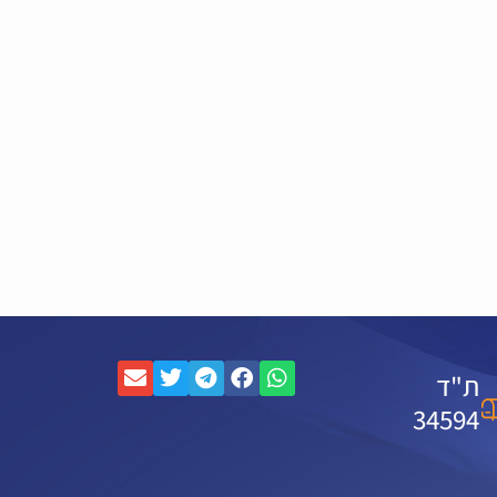
ת"ד
34594