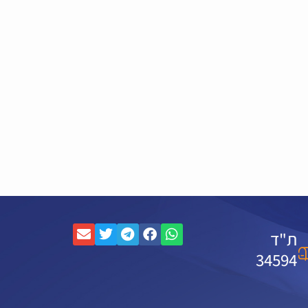
ת"ד
34594