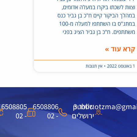
וצוות לשכתו ביקרו במעלה אדומים,
במהלך הביקור קיים ח"כ בן גביר כנס
במתנ"ס בו השתתפו למעלה מ-100
משתתפים. ח"כ בן גביר הציג בפני
קרא עוד »
1 באוגוסט 2022
אין תגובות
שטנר 3
public.otzma@gmai
6508806
6508805
ירושלים
- 02
- 02