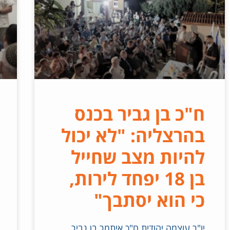
ח"כ בן גביר בכנס
בהרצליה: "לא יכול
להיות מצב שחייל
בן 18 יפחד לירות,
כי הוא יסתבך"
יו"ר עוצמה יהודית ח"כ איתמר בן גביר