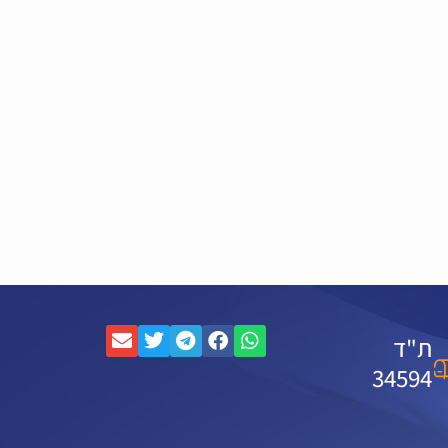
ת"ד
34594