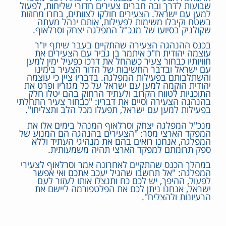
שבועות לדרך ובה חברים צעירים חדורי שליחות, לפעול
למען עם ישראל. הצעירים חולקו לצוותים, בחרו מחוזות
בשטח וקיבלו משימות לפעילות, אותם ינהל מעתה
שקולניק בסיועו של מנכ"ל המפלגה יצחק וסרלאוף.
בכנס ההנהגה הצעירה שהתקיים בעבר שיתף יו"ר
עוצמה יהודית ח"כ איתמר בן גביר עם הצעירים את
חוויותיו כבחור צעיר כשהחל את דרכו כפעיל ימין למען
עם ישראל ובדבר החשיבות של הדור הצעיר בימינו
והשתלבותם בפעילות המפלגה. בדבריו ציין כי עוצמה
יהודית הוקמה למען עם ישראל על כל מגזריו ופרט את
התוכניות לטווח הקרוב ולעתיד הרחוק בהם יטלו חלק
בהנהגה הצעירה וסיים את דבריו: "כבחור צעיר התחלתי
בפעילות למען עם ישראל, תפעלו מכל הלב ותצליחו".
מנכ"ל המפלגה יצחק וסרלאוף המנהל בימים אלו את
המפקד הארצי מסר: "הצעירים בהנהגה הם המנוע של
המפלגה, אנחנו רואים בהם את מנהיגי העתיד וללא
ספק תרומתם למפקד הארצי תהיה משמעותית.
במהלך הכנס שהתקיים לאחרונה אמר וסרלאוף לצעירי
המפלגה: "אל תחשבו שהגיל יעכב אתכם ואי אפשר
לפעול, ההיפך, יש לכם כח ותנצלו אותו לעזור לעם
ישראל, אנחנו ניתן לכם את הפלטפורמה ליישם את
הרעיונות ולהצליח".