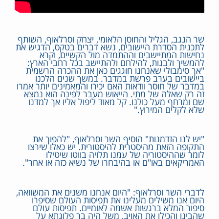
שר הנגב, הגליל והחוסן הלאומי, יצחק וסרלאוף, השותף
לתכנית הסדרת היישובים, נשא דברים בטקס, הדגיש את
נחישות המתיישבים וההתמדה מול הקשיים, וקרא
להמשיך ולבנות, להילחם ולהתיישב בכל רחבי הארץ:
"אך סימבולי שאנחנו חוגגים כאן את ההכרה הרשמית
ביישובים בערב פרשת במדבר. במשך שנים הלכנו
במדבר של חוסר וודאות האם יכירו והמאמינים יותר אמרו
זה רק שאלה של מתי. הייאוש מעבר לפינה הוא נמצא
שם ומרחף מעל כולנו. קל מאוד ליפול אליו אך למדנו
שלא לקלים המירוץ."
"יש לנו הזדמנות" הוסיף השר וסרלאוף, "להפוך את
התקופה הזאת מהיסטרית להיסטורית. יש כאלו שירצו
לומר שההיסטוריה של עמנו תלויה בווטו שיטילו
האמריקאים באו"ם או בהיבחרו של נשיא כזה או אחר".
לדברי השר וסרלאוף: "היום אנחנו משנים את המשוואה,
היום אנו משילים מעלינו את תפיסות העולם שסיפרו
סיפור המלא ברגשות אשמה לאומיים. תפיסות עולם
שהבינו והכילו את האויב, משל היה בר פלוגתא על