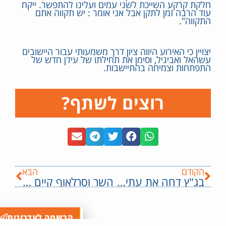
חלקת קרקע השייכת לשני עמים ועלינו להתפשר. ייקח
עוד הרבה זמן לתקן אבל אני אומר : יש תקווה אתם
התקווה".
יצויין כי האירוע היווה ציון דרך משמעותי עבור היישובים
עשהאל ואביגיל, וסימן את תחילתו של עידן חדש של
התפתחות וצמיחה בהתיישבות.
רוצים לשתף?
הקודם
הבא
בג"ץ דחה את עתירת השר וסרלאוף על האכיפה הבררנית. השופט עמית: "לא כל ההפגנות נושאות אותו אופי, ואין שוויון "אוטומטי" ביניהן". השר וסרלאוף: "ישפוט הציבור ויחליט, האם זו דמוקרטיה , או לא"
השר וסרלאוף קיים פגישות והערכות מצב במהלך הלילה עם ראשי הרשויות ואלוף הפיקוד בצפון
הרשמה לעדכונים