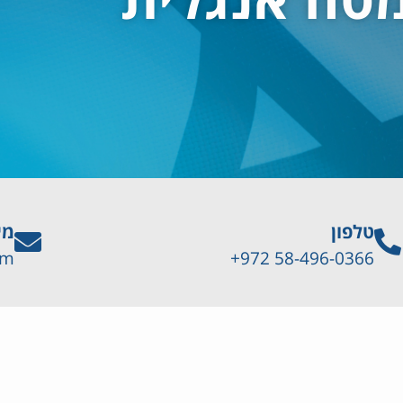
טלפון
מי
om
58-496-0366 972+