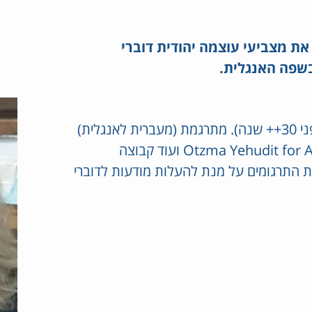
את מצביעי עוצמה יהודית דוברי
בשפה האנגלית.
עולה ותיקה מארה"ב (לפני 30++ שנה). מתרגמת (מעברית לאנגלית)
בשביל עוצמה יהודית, מנהלת קבוצה בטלגם בשם Otzma Yehudit for Anglos ועוד קבוצה
Otzma , בהם מפרסמת את התרגומים על מנת להעלות מודעות לדוברי