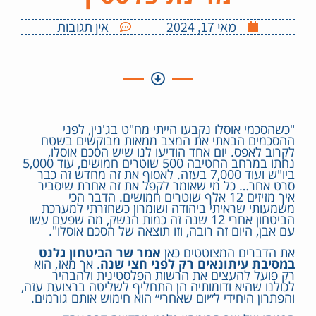
מאי 17, 2024
אין תגובות
‏"כשהסכמי אוסלו נקבעו הייתי מח"ט בג'נין, לפני
ההסכמים הבאתי את המצב ממאות מבוקשים בשטח
לקרוב לאפס. יום אחד הודיעו לנו שיש הסכם אוסלו,
נחתו במרחב החטיבה 500 שוטרים חמושים, עוד 5,000
ביו"ש ועוד 7,000 בעזה. לאסוף את זה מחדש זה כבר
סרט אחר… כל מי שאומר לקפל את זה אחרת שיסביר
איך מזיזים 12 אלף שוטרים חמושים. הדבר הכי
משמעותי שראיתי ביהודה ושומרון כשחזרתי למערכת
הביטחון אחרי 12 שנה זה כמות הנשק, מה שפעם עשו
עם אבן, היום זה רובה, וזו תוצאה של הסכם אוסלו".
את הדברים המצוטטים כאן
אמר שר הביטחון גלנט
במסיבת עיתונאים רק לפני חצי שנה
. אך מאז, הוא
רק פועל להעצים את הרשות הפלסטינית ולהבהיר
לכולנו שהיא ודומותיה הן התחליף לשליטה ברצועת עזה,
והפתרון היחידי ל״יום שאחרי״ הוא חימוש אותם גורמים.