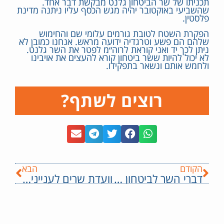
תכניתו של שר הביטחון גלנט מבקשת דבר אחד.
שהשביעי באוקטובר יהיה מגש הכסף עליו ניתנה מדינת
פלסטין.
הפקרת השטח לטובת גורמים עלומי שם והחימוש
שלהם הם פשע וטרגדיה ידועה מראש. אנחנו כמובן לא
ניתן לכך יד ואני קוראת לרוה״מ לפטר את השר גלנט.
לא יכול להיות ששר ביטחון קורא להעצים את אויבינו
ולחמש אותם ונשאר בתפקידו.
רוצים לשתף?
הקודם
הבא
דברי השר לביטחון לאומי, איתמר בן גביר ב״צעדת עזה״ בשדרות
וועדת שרים לענייני חקיקה אישרה את הצעת החוק של עוצמה יהודית להגנה על הציבור מפני אירגוני פשיעה