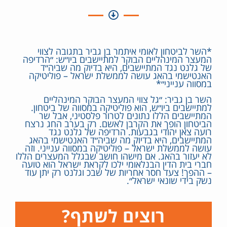
*השר לביטחון לאומי איתמר בן גביר בתגובה לצווי
המעצר המינהליים הבוקר למתיישבים ביו״ש: ״הרדיפה
של גלנט נגד המתיישבים, היא בדיוק מה שביה״ד
האנטישמי בהאג עושה לממשלת ישראל – פוליטיקה
במסווה ענייני״*
השר בן גביר: ״גל צווי המעצר הבוקר המינהליים
למתיישבים ביו״ש, הוא פוליטיקה במסווה של ביטחון.
המתיישבים הללו נתונים לטרור פלסטיני, אבל שר
הביטחון הופך את הקרבן לאשם. רק בערב החג נרצח
רועה צאן יהודי בגבעות. הרדיפה של גלנט נגד
המתיישבים, היא בדיוק מה שביה״ד האנטישמי בהאג
עושה לממשלת ישראל – פוליטיקה במסווה ענייני. וזה
לא יעזור בהאג. אם מישהו חושב שבגלל המעצרים הללו
חברי בית הדין הבנלאומי ילכו לקראת ישראל הוא טועה
– ההפך! צעד חסר אחריות של שבכ וגלנט רק יתן עוד
נשק בידי שונאי ישראל״.
רוצים לשתף?