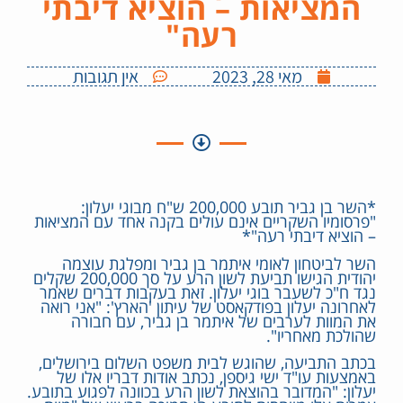
המציאות – הוציא דיבתי
רעה"
מאי 28, 2023
אין תגובות
*השר בן גביר תובע 200,000 ש"ח מבוגי יעלון:
"פרסומיו השקריים אינם עולים בקנה אחד עם המציאות
– הוציא דיבתי רעה"*
השר לביטחון לאומי איתמר בן גביר ומפלגת עוצמה
יהודית הגישו תביעת לשון הרע על סך 200,000 שקלים
נגד ח"כ לשעבר בוגי יעלון. זאת בעקבות דברים שאמר
לאחרונה יעלון בפודקאסט של עיתון 'הארץ': "אני רואה
את המוות לערבים של איתמר בן גביר, עם חבורה
שהולכת מאחריו".
בכתב התביעה, שהוגש לבית משפט השלום בירושלים,
באמצעות עו"ד ישי גיספן, נכתב אודות דבריו אלו של
יעלון: "המדובר בהוצאת לשון הרע בכוונה לפגוע בתובע.