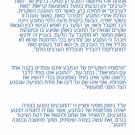
אמרות אלו מייחסות לתובע הן תמיכה ברעיון של "מוות
לערבים" והן הבעתו בפועל באמצעות קריאות "מוות
לערבים" או תמיכה בהן, כאשר לפי הטענה השקרית,
הולכת אחרי התובע "חבורה" כזאת, כאשר טענה זו
בשקר יסודה. הבעת ביקורת ודעה כלפי התובע הינה
דבר מקובל וראוי, אך הפער בין חופש הביטוי לבין הוצאת
שקרים שכאלו על התובע באופן שפוגע בו ובתובעת
באופן ממשי, לא מתקבל על הדעת. בעניין זה יודגש
ויובהר כי התובע שב ומדגיש בכל הזדמנות שהוא לא
מכליל את כל הערבים, וכי הוא דוגל בעונש מוות
למחבלים!!! להבדיל מהכללת הערבים כולם".
"פרסומיו השקריים של הנתבע אינם עומדים בקנה אחד
עם המציאות", נכתב עוד. "התובע אינו בוחל לדבר
בלשונו שקר ואינו בוחל באמצעים בכדי להשיג את
מטרותיו, ואף אינו שם על ליבו את מידת הפגיעה שנפגע
הצד השני ממעשיו".
עו"ד גיספן מוסיף ומציין כי "התובעים נפגעו בצורה
ישירה מפרסומיו של הנתבע, אשר שם לו למטרה לפגוע
בתובעים, להשחיר את שמם ולהטות את דעת הציבור
נגדם. זאת עשה בצורה שיטתית, מתוך מחשבה ובכוונה
לפגוע".