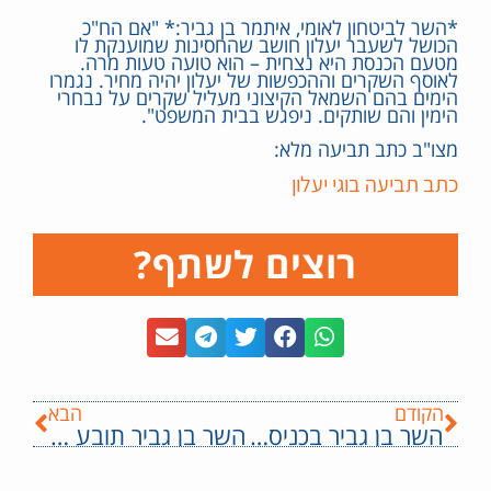
*השר לביטחון לאומי, איתמר בן גביר:* "אם הח"כ
הכושל לשעבר יעלון חושב שהחסינות שמוענקת לו
מטעם הכנסת היא נצחית – הוא טועה טעות מרה.
לאוסף השקרים וההכפשות של יעלון יהיה מחיר. נגמרו
הימים בהם השמאל הקיצוני מעליל שקרים על נבחרי
הימין והם שותקים. ניפגש בבית המשפט".
מצו"ב כתב תביעה מלא:
כתב תביעה בוגי יעלון
רוצים לשתף?
הקודם
הבא
השר בן גביר בכניסה לישיבת הממשלה: "מי שמתנגד להצעה שלנו בעד חיילי צה"ל — למעשה הופך את עצמו למתנגד לציונות".
השר בן גביר תובע פעיל ה- BDS גלעד שדה, על סך חצי מיליון שקל: "סיפור כוזב והזוי. שדה שם לו למטרה לפגוע בדמויות מרכזיות בימין".