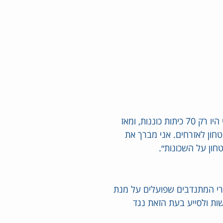
השר בן גביר ציין כי ״כאשר הגעתי למשרד לביטחון לאומי היו רק 70 כיתות כוננות, ומאז
תחושת ביטחון לאזרחים. אני מברך את
חון על השכונות״.
ברי המתנדבים שפועלים על מנת
ות ולסייע בעת הזאת נגד