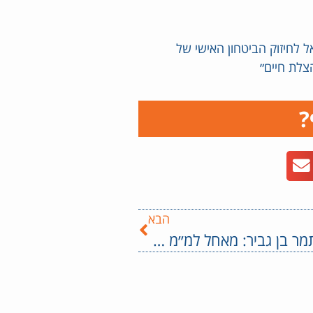
 לחיזוק הביטחון האישי של
צלת חיים״
?
הבא
השר איתמר בן גביר: מאחל למ״מ המפכ״ל, ניצב אבשלום פלד, הצלחה ענקית