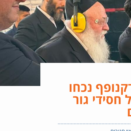
קנופף נכחו
 חסידי גור
ין תגובות