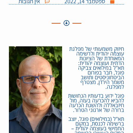
ספטמבר 14, 2022
אין תגובות
חיזוק משמעותי של מפלגת
עוצמה יהודית ולרשימה
המאוחדת של הציונות
הדתית ועוצמה יהודית:
תא"ל במילואים צביקה
פוגל, חבר בפורום
הביטחוניסטים ותושב
משמר הירדן, מצטרף
למפלגה.
פוגל ידוע בדעותיו הנחושות
להביא להכרעה בעזה, מול
חיזבאללה ולהשגת הכרעה
ברורה של ארגוני הטרור.
תא"ל (במילואים) פוגל, יוצב
ברשימה לכנסת, במקום
החמישי בעוצמה יהודית –