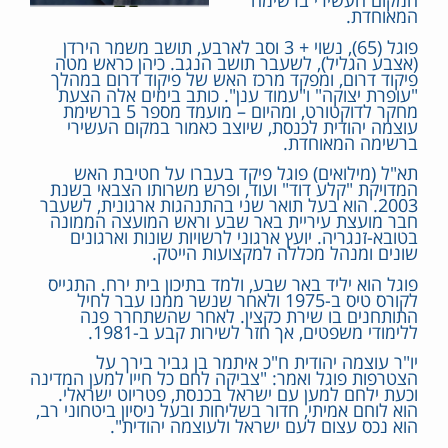
המקום העשירי ברשימה
המאוחדת.
פוגל (65), נשוי + 3 וסב לארבע, תושב משמר הירדן
(אצבע הגליל), לשעבר תושב הנגב. כיהן כראש מטה
פיקוד דרום, ומפקד מרכז האש של פיקוד דרום במהלך
"עופרת יצוקה" ו"עמוד ענן". כותב בימים אלה הצעת
מחקר לדוקטורט, ומהיום – מועמד מספר 5 ברשימת
עוצמה יהודית לכנסת, שיוצב כאמור במקום העשירי
ברשימה המאוחדת.
תא"ל (מילואים) פוגל פיקד בעברו על חטיבת האש
המדויקת "קלע דוד" ועוד, ופרש משרותו הצבאי בשנת
2003. הוא בעל תואר שני בהתנהגות ארגונית, לשעבר
חבר מועצת עיריית באר שבע וראש המועצה הממונה
בטובא-זנגריה. יועץ ארגוני לרשויות שונות וארגונים
שונים ומנהל מכללה למקצועות הייטק.
פוגל הוא יליד באר שבע, ולמד בתיכון בית ירח. התגייס
לקורס טיס ב-1975 ולאחר שנשר ממנו עבר לחיל
התותחנים בו שירת כקצין. לאחר שהשתחרר פנה
ללימודי משפטים, אך חזר לשירות קבע ב-1981.
יו"ר עוצמה יהודית ח"כ איתמר בן גביר בירך על
הצטרפות פוגל ואמר: "צביקה לחם כל חייו למען המדינה
וכעת ילחם למען עם ישראל בכנסת, פטריוט ישראלי.
הוא לוחם אמיתי, חדור בשליחות ובעל ניסיון ביטחוני רב,
הוא נכס עצום לעם ישראל ולעוצמה יהודית".